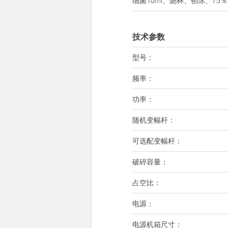
细菌10ml、烧杯、刨冰、75
技术参数
型号：
频率：
功率：
随机变幅杆：
可选配变幅杆：
破碎容量：
占空比：
电源：
电源机箱尺寸：