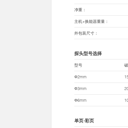
净重：
主机+换能器重量：
外包装尺寸：
探头型号选择
型号
Φ2mm
1
Φ3mm
2
Φ6mm
1
单页-彩页