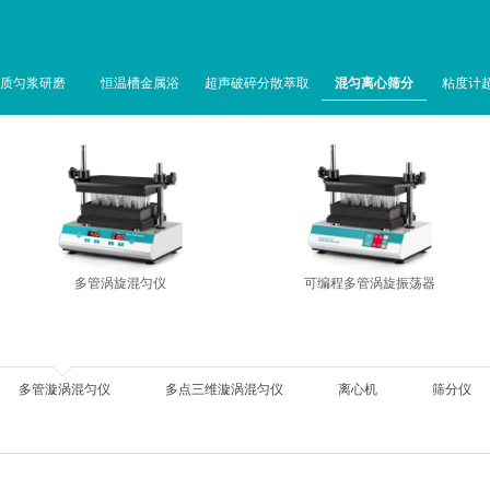
质匀浆研磨
恒温槽金属浴
超声破碎分散萃取
混匀离心筛分
粘度计
多管涡旋混匀仪
可编程多管涡旋振荡器
多管漩涡混匀仪
多点三维漩涡混匀仪
离心机
筛分仪