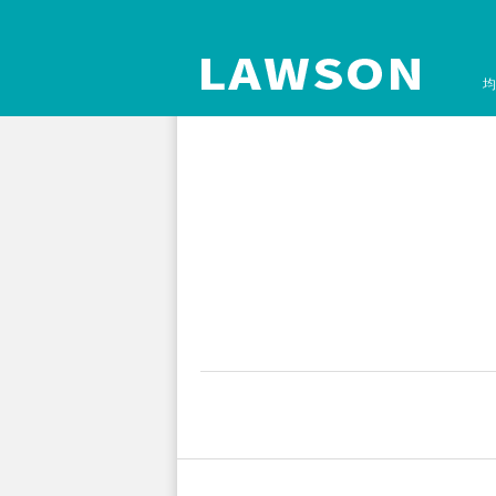
均
孔板离心机