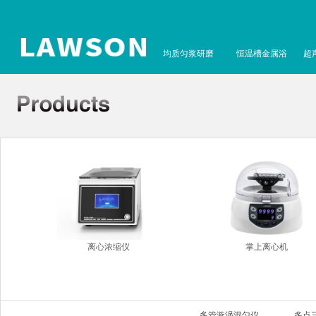
均质匀浆研磨
恒温槽金属浴
超
离心浓缩仪
掌上离心机
多管漩涡混匀仪
多点