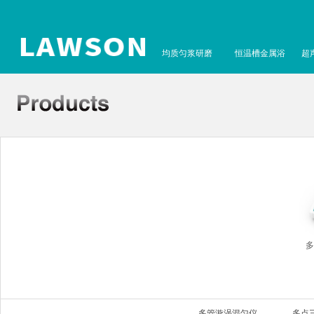
均质匀浆研磨
恒温槽金属浴
超
多
多管漩涡混匀仪
多点