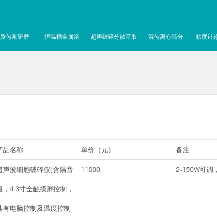
质匀浆研磨
恒温槽金属浴
超声破碎分散萃取
混匀离心筛分
粘度计
产品名称
单价（元）
备注
超声波细胞破碎仪(含隔音
11000
2-150W可调
箱，4.3寸全触摸屏控制，
具有电脑控制及温度控制