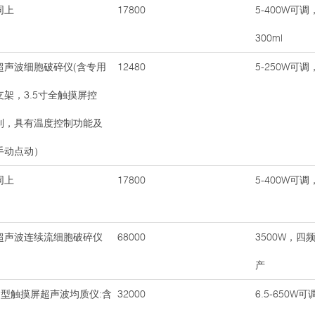
同上
17800
5-400W可调
300ml
超声波细胞破碎仪(含专用
12480
5-250W可调
支架，3.5寸全触摸屏控
制，具有温度控制功能及
手动点动）
同上
17800
5-400W可调
超声波连续流细胞破碎仪
68000
3500W，四频
产
E型触摸屏超声波均质仪:含
32000
6.5-650W