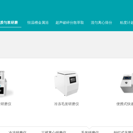
质匀浆研磨
恒温槽金属浴
超声破碎分散萃取
混匀离心筛分
粘度计
发研磨仪
冷冻毛发研磨仪
便携式快
冷冻研磨仪
三维离心研磨仪
毛发研磨仪
拍打式无菌