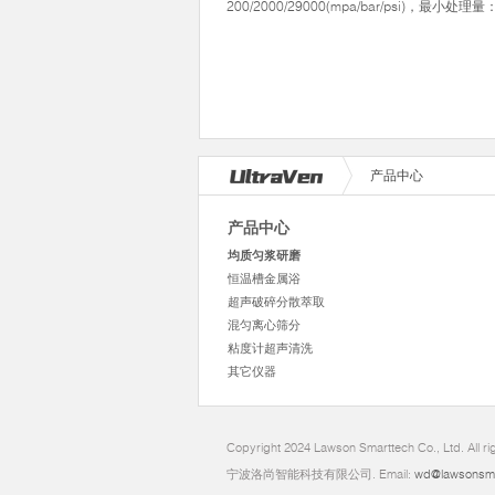
200/2000/29000(mpa/bar/psi)，最小处理量
产品中心
产品中心
均质匀浆研磨
恒温槽金属浴
超声破碎分散萃取
混匀离心筛分
粘度计超声清洗
其它仪器
Copyright 2024 Lawson Smarttech Co., Ltd. All r
宁波洛尚智能科技有限公司. Email:
wd@lawsonsm