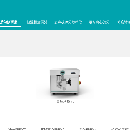
质匀浆研磨
恒温槽金属浴
超声破碎分散萃取
混匀离心筛分
粘度计
高压均质机
冷冻研磨仪
三维离心研磨仪
毛发研磨仪
拍打式无菌