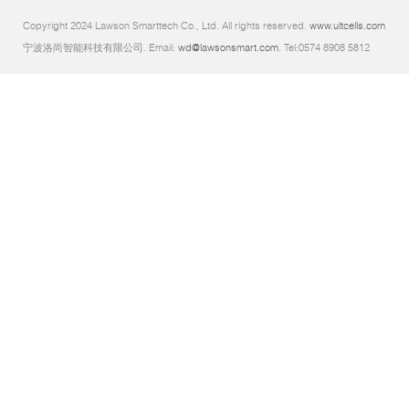
Copyright 2024 Lawson Smarttech Co., Ltd. All rights reserved.
www.ultcells.com
宁波洛尚智能科技有限公司. Email:
wd@lawsonsmart.com
. Tel:0574 8908 5812